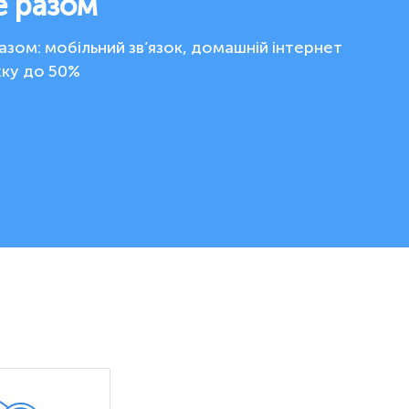
е разом
зом: мобільний зв’язок, домашній інтернет
жку до 50%