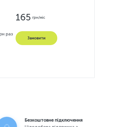
165
грн/міс
рн раз
Замовити
Безкоштовне підключення
Цілодобова підтримка з