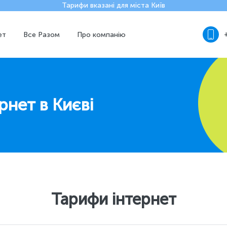
Тарифи вказані для міста Київ
ет
Все Разом
Про компанію
рнет в Києві
Тарифи інтернет