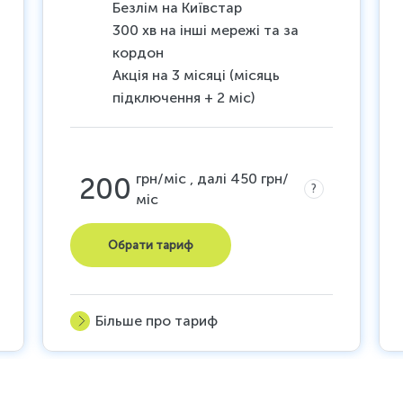
Безлім на Київстар
300 хв на інші мережі та за
кордон
Акція на 3 місяці (місяць
підключення + 2 міс)
грн/міс , далі 450 грн/
200
?
міс
Обрати тариф
Більше про тариф