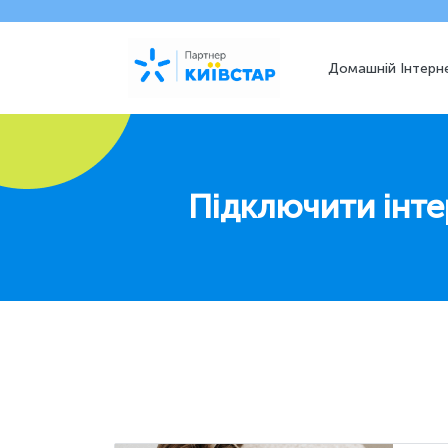
Домашній Інтерн
Підключити інте