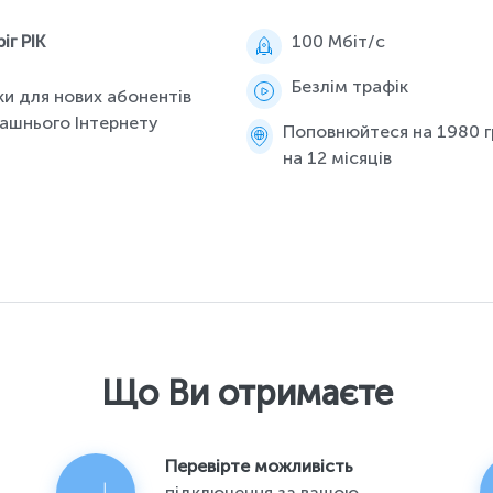
іг РІК
100 Мбіт/c
Безлім трафік
ки для нових абонентів
шнього Інтернету
Поповнюйтеся на 1980 г
на 12 місяців
Що Ви отримаєте
Перевірте можливість
підключення за вашою