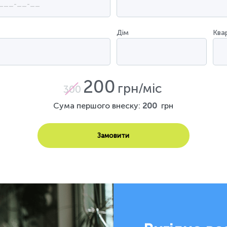
Дім
Ква
200
грн/міс
300
Сума першого внеску:
200
грн