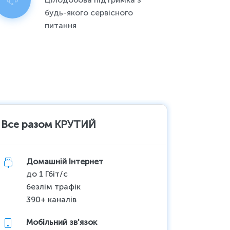
будь-якого сервісного
питання
Все разом КРУТИЙ
Все ра
Домашній Інтернет
До
до 1 Гбіт/с
до 
безлім трафік
10
390+ каналів
Акц
Мобільний зв'язок
Мо