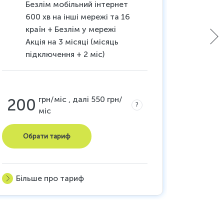
Безлім мобільний інтернет
20 
600 хв на інші мережі та 16
120
країн + Безлім у мережі
моб
Акція на 3 місяці (місяць
Ті
підключення + 2 міс)
До
грн/міс , далі 550 грн/
200
200
?
міс
Обрати тариф
Обр
Більше про тариф
Більш