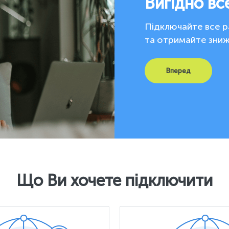
Вигідно вс
Підключайте все ра
та отримайте зни
Вперед
Що Ви хочете підключити