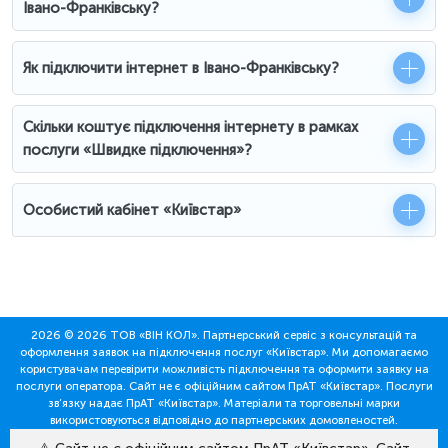
Івано-Франківську?
Як підключити інтернет в Івано-Франківську?
Скільки коштує підключення інтернету в рамках
послуги «Швидке підключення»?
Особистий кабінет «Київстар»
2026 © 2026 ТОВ «ВІН КОЛ». Партнерський сервіс з консультацій та
оформлення заявок на підключення послуг «Київстар». Ми допомагаємо
користувачам перевірити можливість підключення та оформити заявку на
послуги оператора. Сайт не є офіційним сайтом ПрАТ «Київстар». Послуги
зв’язку надає ПрАТ «Київстар». Матеріали та торговельні марки
використовуються відповідно до партнерських домовленостей.