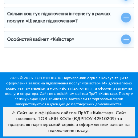
Скільки коштує підключення інтернету в рамках
послуги «Швидке підключення»?
Особистий кабінет «Київстар»
2026 © 2026 ТОВ «ВІН КОЛ». Партнерський сервіс з консультацій та
оформлення заявок на підключення послуг «Київстар». Ми допомагаємо
користувачам перевірити можливість підключення та оформити заявку на
послуги оператора. Сайт не є офіційним сайтом ПрАТ «Київстар». Послуги
зв’язку надає ПрАТ «Київстар». Матеріали та торговельні марки
використовуються відповідно до партнерських домовленостей.
⚠️ Сайт не є офіційним сайтом ПрАТ «Київстар». Сайт
належить ТОВ «ВІН КОЛ» (ЄДРПОУ 42510209) та
працює як партнерський сервіс з оформленням заявок на
підключення послуг.