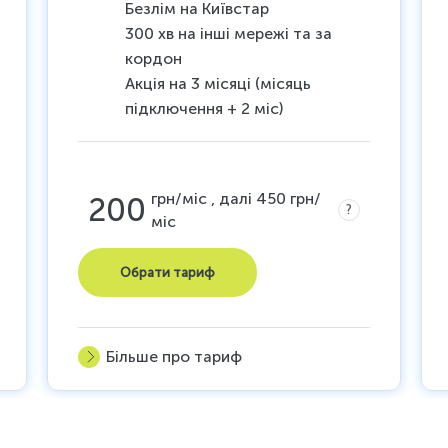
Безлім на Київстар
300 хв на інші мережі та за
кордон
Акція на 3 місяці (місяць
підключення + 2 міс)
грн/міс , далі 450 грн/
200
?
міс
Обрати тариф
Більше про тариф