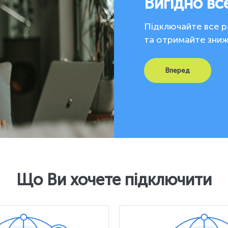
Вигідно вс
Підключайте все ра
та отримайте зни
Вперед
Що Ви хочете підключити