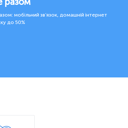
е разом
зом: мобільний зв’язок, домашній інтернет
жку до 50%