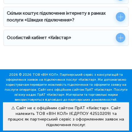
Скільки коштує підключення інтернету в рамках
послуги «Швидке підключення»?
Особистий кабінет «Київстар»
2026 © 2026 ТОВ «ВІН КОЛ». Партнерський сервіс з консультацій та
оформлення заявок на підключення послуг «Київстар». Ми допомагаємо
користувачам перевірити можливість підключення та оформити заявку на
послуги оператора. Сайт не є офіційним сайтом ПрАТ «Київстар». Послуги
зв’язку надає ПрАТ «Київстар». Матеріали та торговельні марки
використовуються відповідно до партнерських домовленостей.
⚠️ Сайт не є офіційним сайтом ПрАТ «Київстар». Сайт
належить ТОВ «ВІН КОЛ» (ЄДРПОУ 42510209) та
працює як партнерський сервіс з оформленням заявок на
підключення послуг.