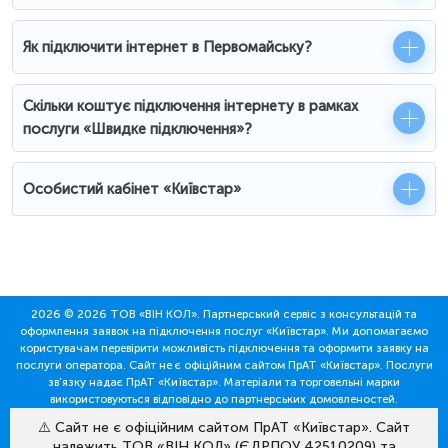
Як підключити інтернет в Первомайську?
Скільки коштує підключення інтернету в рамках
послуги «Швидке підключення»?
Особистий кабінет «Київстар»
2026 © 2026 ТОВ «ВІН КОЛ». Партнерський сервіс з консультацій та
оформлення заявок на підключення послуг «Київстар». Ми допомагаємо
користувачам перевірити можливість підключення та оформити заявку на
послуги оператора. Сайт не є офіційним сайтом ПрАТ «Київстар». Послуги
зв’язку надає ПрАТ «Київстар». Матеріали та торговельні марки
використовуються відповідно до партнерських домовленостей.
⚠️ Сайт не є офіційним сайтом ПрАТ «Київстар». Сайт
належить ТОВ «ВІН КОЛ» (ЄДРПОУ 42510209) та