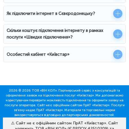
Як підключити інтернет в Сєвєродонецьку?
Скільки коштує підключення інтернету в рамках
послуги «Швидке підключення»?
Особистий кабінет «Київстар»
2026 © 2026 ТОВ «ВІН КОЛ». Партнерський сервіс з консультацій та
оформлення заявок на підключення послуг «Київстар». Ми допомагаємо
користувачам перевірити можливість підключення та оформити заявку на
послуги оператора. Сайт не є офіційним сайтом ПрАТ «Київстар». Послуги
зв’язку надає ПрАТ «Київстар». Матеріали та торговельні марки
використовуються відповідно до партнерських домовленостей.
⚠️ Сайт не є офіційним сайтом ПрАТ «Київстар». Сайт
належить ТОВ «ВІН КОЛ» (ЄДРПОУ 42510209) та