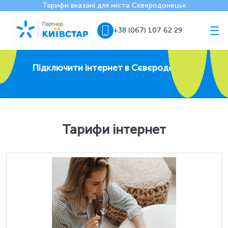
Тарифи вказані для міста Сєверодонецьк
+38 (067) 107 62 29
Підключити інтернет в Сєвєродонецьку
Тарифи інтернет