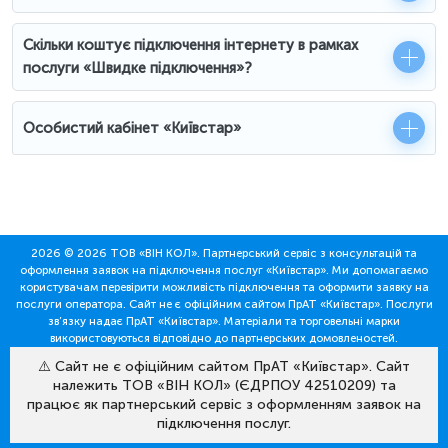
Скільки коштує підключення інтернету в рамках
послуги «Швидке підключення»?
Особистий кабінет «Київстар»
2026 © 2026 ТОВ «ВІН КОЛ». Партнерський сервіс з консультацій та
оформлення заявок на підключення послуг «Київстар». Ми допомагаємо
користувачам перевірити можливість підключення та оформити заявку на
послуги оператора. Сайт не є офіційним сайтом ПрАТ «Київстар». Послуги
зв’язку надає ПрАТ «Київстар». Матеріали та торговельні марки
використовуються відповідно до партнерських домовленостей.
⚠️ Сайт не є офіційним сайтом ПрАТ «Київстар». Сайт
належить ТОВ «ВІН КОЛ» (ЄДРПОУ 42510209) та
працює як партнерський сервіс з оформленням заявок на
підключення послуг.