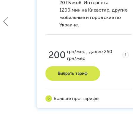
тернет
20 ГБ моб. Интернета
и и 16
1200 мин на Киевстар, другие
мобильные и городские по
сяц
Украине.
грн/мес , далее 250
200
?
грн/мес
0
?
Выбрать тариф
Больше про тарифе