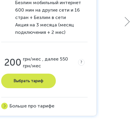
Безлим мобильный интернет
20
600 мин на другие сети и 16
12
стран + Безлим в сети
мо
Акция на 3 месяца (месяц
Ук
подключения + 2 мес)
200
грн/мес , далее 550
200
?
грн/мес
Выб
Выбрать тариф
Боль
Больше про тарифе