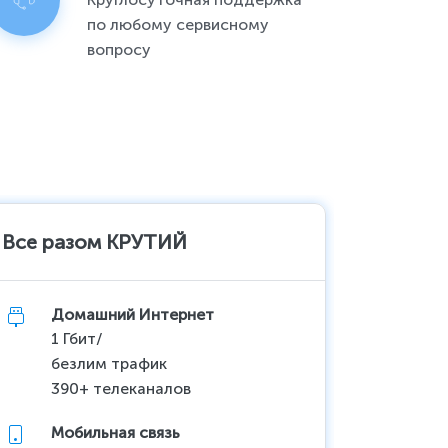
по любому сервисному
вопросу
Все разом КРУТИЙ
Все ра
Домашний Интернет
До
1 Гбит/
до
безлим трафик
10
390+ телеканалов
Акц
Мобильная связь
Мо