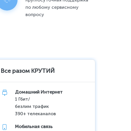
по любому сервисному
вопросу
Все разом КРУТИЙ
Все ра
Домашний Интернет
До
1 Гбит/
до
безлим трафик
10
390+ телеканалов
Акц
Мобильная связь
Мо