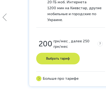
тернет
20 ГБ моб. Интернета
и и 16
1200 мин на Киевстар, другие
мобильные и городские по
сяц
Украине.
грн/мес , далее 250
200
?
грн/мес
0
?
Выбрать тариф
Больше про тарифе