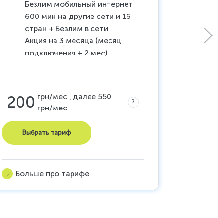
Безлим мобильный интернет
20
600 мин на другие сети и 16
12
стран + Безлим в сети
мо
Акция на 3 месяца (месяц
Ук
подключения + 2 мес)
200
грн/мес , далее 550
200
?
грн/мес
Выб
Выбрать тариф
Боль
Больше про тарифе