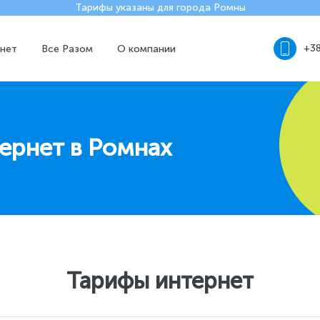
Тарифы указаны для города Ромны
+38
нет
Все Разом
О компании
ернет в Ромнах
Тарифы интернет