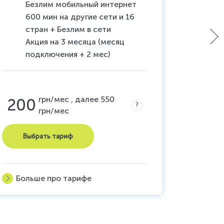
Безлим мобильный интернет
20
600 мин на другие сети и 16
12
стран + Безлим в сети
мо
Акция на 3 месяца (месяц
Ук
подключения + 2 мес)
200
грн/мес , далее 550
200
?
грн/мес
Выб
Выбрать тариф
Боль
Больше про тарифе