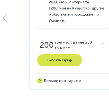
тернет
20 ГБ моб. Интернета
и и 16
1200 мин на Киевстар, другие
мобильные и городские по
сяц
Украине.
грн/мес , далее 250
200
?
грн/мес
0
?
Выбрать тариф
Больше про тарифе