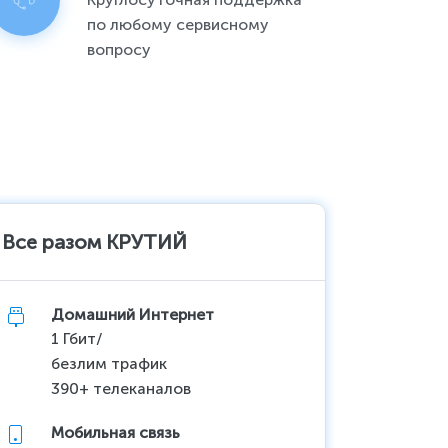
по любому сервисному
вопросу
Все разом КРУТИЙ
Все ра
Домашний Интернет
До
1 Гбит/
до
безлим трафик
10
390+ телеканалов
Акц
Мобильная связь
Мо